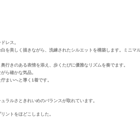
ンドレス。
余白を美しく描きながら、洗練されたシルエットを構築します。ミニマ
と奥行きのある表情を添え、歩くたびに優雅なリズムを奏でます。
ながら確かな気品。
佇まいへと導く1着です。
チュラルさときれいめのバランスが取れています。
プリントをほどこしました。