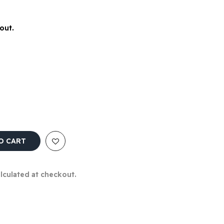
out.
O CART
alculated at checkout.