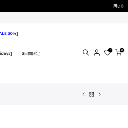
閉じる
ALE 30%]
0
0
idays]
3日間限定