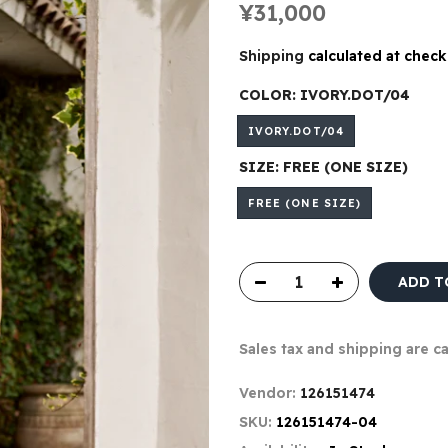
¥31,000
Shipping
calculated at check
COLOR:
IVORY.DOT/04
IVORY.DOT/04
SIZE:
FREE (ONE SIZE)
FREE (ONE SIZE)
ADD T
Sales tax and shipping are c
Vendor:
126151474
SKU:
126151474-04