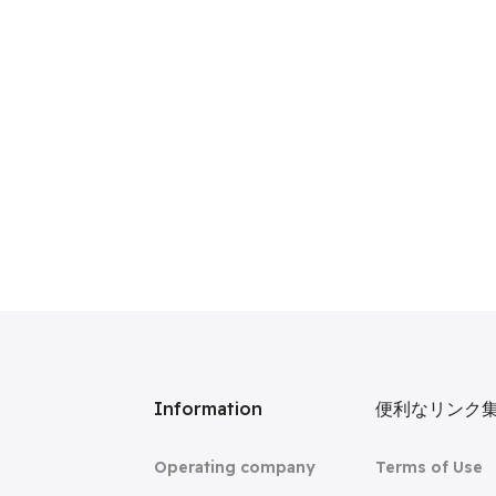
リ
Information
便利なリンク
Operating company
Terms of Use