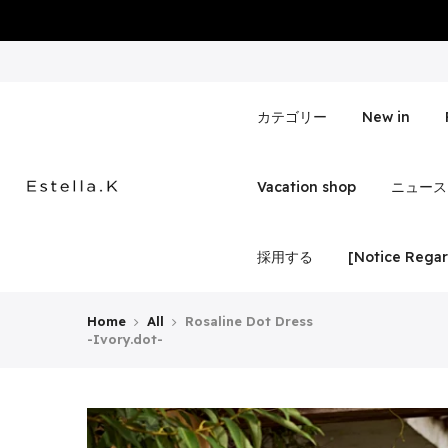
Skip
to
content
カテゴリー
New in
Vacation shop
ニュース
採用する
[Notice Regar
Home
All
Rosaline Dot Dress
-Ivory.dot-