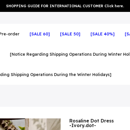
SHOPPING GUIDE FOR INTERNATIONAL CUSTOMER Click here.
Pre-order
[SALE 60]
[SALE 50]
[SALE 40%]
[S
[Notice Regarding Shipping Operations During Winter Hol
ding Shipping Operations During the Winter Holidays]
Rosaline Dot Dress
-Ivory.dot-