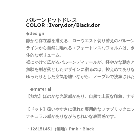
バルーンドットドレス
COLOR : Ivory.dot/Black.dot
◆design
静かな存在感を湛える、ローウエスト切り替えのバルー
ラインから自然に離れるエフォートレスなフォルムは、
体的なボリューム。
裾にかけて広がるバルーンディテールが、軽やかな動き
無駄を削ぎ落としたデザインに宿るのは、控えめであり
ゆったりとした空気を纏いながら、ノーブルで洗練された
◆material
【無地】ほのかな光沢感があり、自然で上質な印象。ナ
【ドット】扱いやすさに優れた実用的なファブリックに
ナチュラル感がありながらきれいな表面感です。
・126151451（無地）Pink・Black