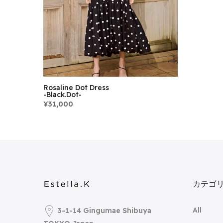
Rosaline Dot Dress
-Black.dot-
¥31,000
カテゴ
All
3-1-14 Gingumae Shibuya